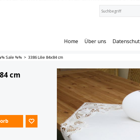
Home
Über uns
Datenschut
%% Sale %%
>
3386 Lilie 84x84 cm
x84 cm
Korb