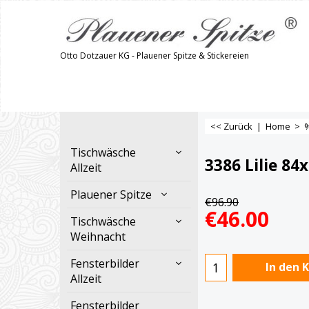
Otto Dotzauer KG - Plauener Spitze & Stickereien
<< Zurück
|
Home
>
Tischwäsche
3386 Lilie 84
Allzeit
Plauener Spitze
€
96.90
€
46.00
Tischwäsche
Weihnacht
Fensterbilder
In den 
Allzeit
Fensterbilder