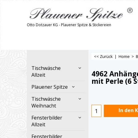
Otto Dotzauer KG - Plauener Spitze & Stickereien
<< Zurück
|
Home
>
B
Tischwäsche
4962 Anhänge
Allzeit
mit Perle (6 
Plauener Spitze
€
17.90
Tischwäsche
Weihnacht
Fensterbilder
In den 
Allzeit
Fensterbilder