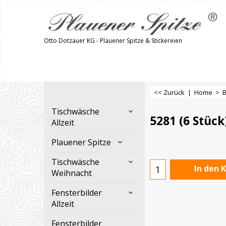
Otto Dotzauer KG - Plauener Spitze & Stickereien
<< Zurück
|
Home
>
Tischwäsche
5281 (6 Stück
Allzeit
Plauener Spitze
€
24.90
Tischwäsche
Weihnacht
In den 
Fensterbilder
Allzeit
Fensterbilder