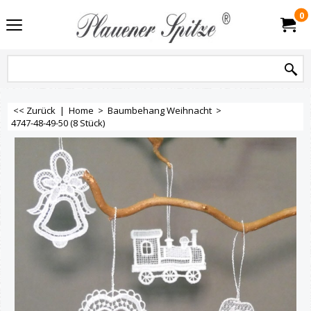
0
<< Zurück
|
Home
>
Baumbehang Weihnacht
>
4747-48-49-50 (8 Stück)