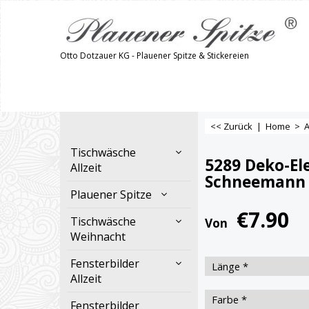
Otto Dotzauer KG - Plauener Spitze & Stickereien
<< Zurück
|
Home
>
A
Tischwäsche
5289 Deko-E
Allzeit
Schneemann
Plauener Spitze
€
7.90
Tischwäsche
Von
Weihnacht
Fensterbilder
Allzeit
Fensterbilder