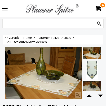
0
<< Zurück
|
Home
>
Plauener Spitze
>
3620
>
3620 Tischläufer/Mitteldecken