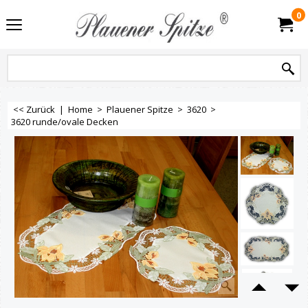
0
<< Zurück
|
Home
>
Plauener Spitze
>
3620
>
3620 runde/ovale Decken