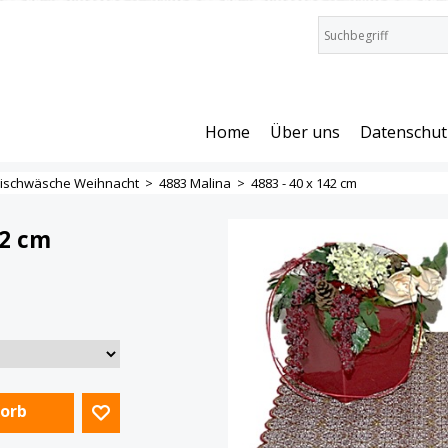
Home
Über uns
Datenschut
ischwäsche Weihnacht
>
4883 Malina
>
4883 - 40 x 142 cm
42 cm
Korb