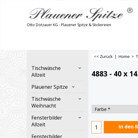
Otto Dotzauer KG - Plauener Spitze & Stickereien
<< Zurück
|
Home
>
T
Tischwäsche
4883 - 40 x 1
Allzeit
Plauener Spitze
Tischwäsche
Weihnacht
Fensterbilder
Allzeit
In den 
Fensterbilder