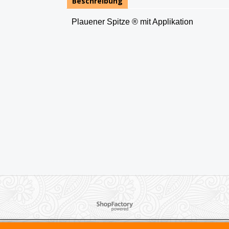
Beschreibung
Plauener Spitze ® mit Applikation
WebShop erstellt mit ShopFactory Shop Software.