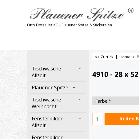
Otto Dotzauer KG - Plauener Spitze & Stickereien
<< Zurück
|
Home
>
P
Tischwäsche
4910 - 28 x 5
Allzeit
Plauener Spitze
€
27.90
Tischwäsche
Weihnacht
Fensterbilder
Allzeit
In den 
Fensterbilder