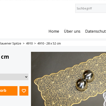
Home
Über uns
Datenschut
lauener Spitze
>
4910
>
4910 - 28 x 52 cm
2 cm
Korb