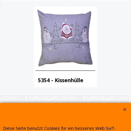
43.90
37.90
€
€
5354 - Kissenhülle
32.90
€
WebShop erstellt mit ShopFactory Shop Software.
Diese Seite benutzt Cookies für ein besseres Web Surf-